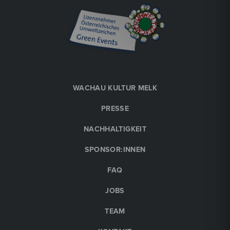
Jugendjazzorchester NÖ
>jazzpolice - on a mission for groove<
Tischlerei Melk Kulturwerkstatt
€
28
Tickets buchen
WACHAU KULTUR MELK
2026
20:00 Uhr
PRESSE
Sa, 19. September
NACHHALTIGKEIT
SPONSOR:INNEN
FAQ
JOBS
TEAM
Tischlerei Melk Kulturwerkstatt
Konzert