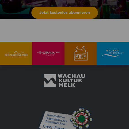
Jetzt kostenlos abonnieren
© photo-graphic-art