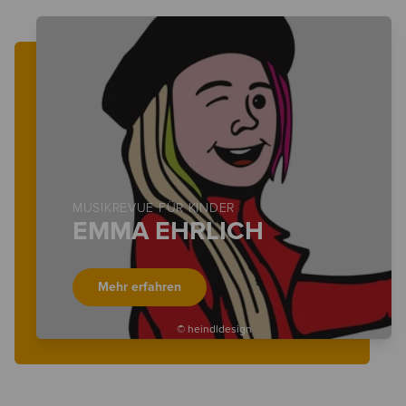
MUSIKREVUE FÜR KINDER
EMMA EHRLICH
Mehr erfahren
© heindldesign