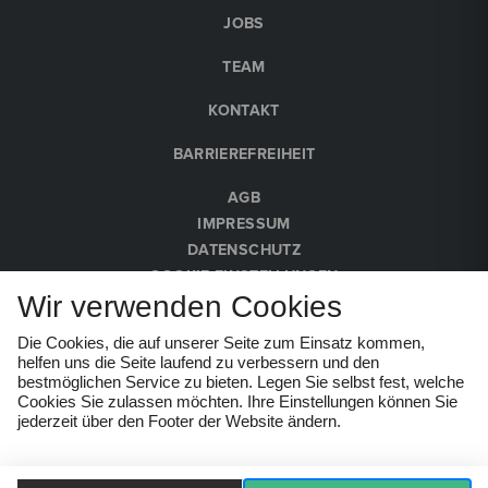
JOBS
TEAM
Tischlerei Melk Kulturwerkstatt
Konzert
KONTAKT
Sa, 19. September
2026
BARRIEREFREIHEIT
20:00 Uhr
Ensemble Ekphrasis
AGB
>Kokoschka - Malerei und Lyrik vertont<
IMPRESSUM
Tischlerei Melk Kulturwerkstatt
DATENSCHUTZ
€
25
COOKIE-EINSTELLUNGEN
Wir verwenden Cookies
HINWEISGEBER:INNEN
Tickets buchen
Die Cookies, die auf unserer Seite zum Einsatz kommen,
© Wachau Kultur Melk 2026
helfen uns die Seite laufend zu verbessern und den
bestmöglichen Service zu bieten. Legen Sie selbst fest, welche
2026
11:00 Uhr
Cookies Sie zulassen möchten. Ihre Einstellungen können Sie
jederzeit über den Footer der Website ändern.