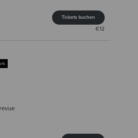
Tickets buchen
€
12
elk
krevue