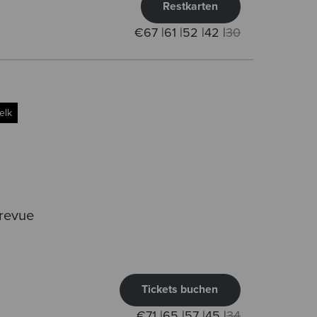
Restkarten
€
67
|
61
|
52
|
42
|
30
elk
krevue
Tickets buchen
€
71
|
65
|
57
|
45
|
34