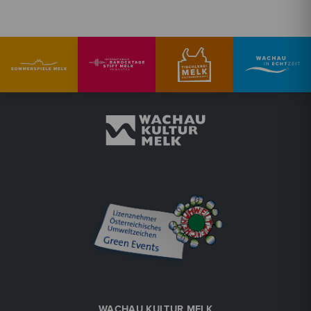
Fr, 18. September
Tischlerei Melk Kulturwerkstatt
Konzert
Fr, 18. September
2026
20:00 Uhr
Jugendjazzorchester NÖ
>jazzpolice - on a mission for groove<
Tischlerei Melk Kulturwerkstatt
€
28
Tickets buchen
WACHAU KULTUR MELK