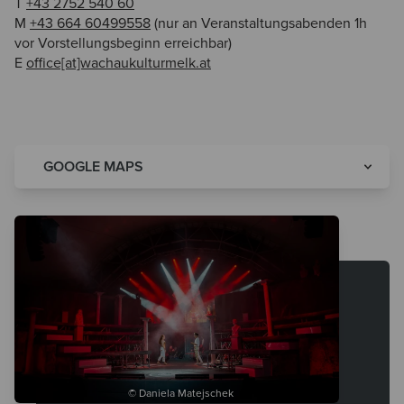
T
+43 2752 540 60
M
+43 664 60499558
(nur an Veranstaltungsabenden 1h
vor Vorstellungsbeginn erreichbar)
E
office[at]wachaukulturmelk.at
GOOGLE MAPS
© Daniela Matejschek