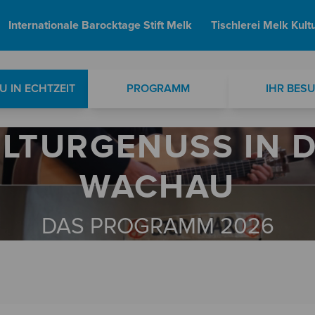
Internationale Barocktage Stift Melk
Tischlerei Melk Kult
 IN ECHTZEIT
PROGRAMM
IHR BES
LTURGENUSS IN 
WACHAU
DAS PROGRAMM 2026