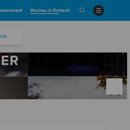
urwerkstatt
Wachau in Echtzeit
UCH
DER