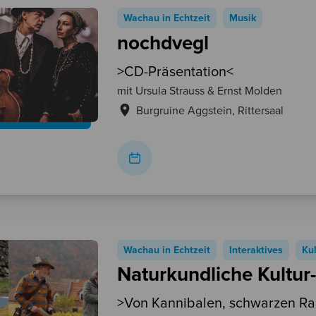
Wachau in Echtzeit
Musik
nochdvegl
>CD-Präsentation<
mit Ursula Strauss & Ernst Molden
Burgruine Aggstein
Rittersaal
Wachau in Echtzeit
Interaktives
Kul
Naturkundliche Kultur
>Von Kannibalen, schwarzen R