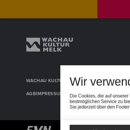
Wir verwen
WACHAU KULTUR MELK
PRESSE
NACHHALTIGK
AGB
IMPRESSUM
DATENSCHUTZ
COOKIE-EINS
Die Cookies, die auf unserer
bestmöglichen Service zu bie
Sie jederzeit über den Foote