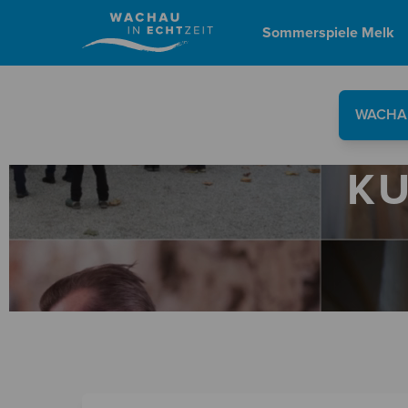
Sommerspiele Melk
WACHAU
KU