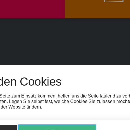
den Cookies
EIT
SPONSOR:INNEN
FAQ
JOBS
TEAM
KONTAKT
BARRIEREFR
TELLUNGEN
HINWEISGEBER:INNEN
 Seite zum Einsatz kommen, helfen uns die Seite laufend zu ve
ten. Legen Sie selbst fest, welche Cookies Sie zulassen möcht
r der Website ändern.