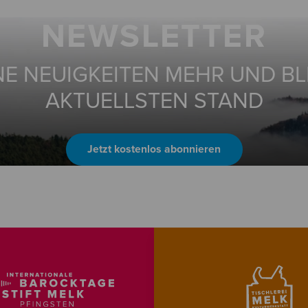
NEWSLETTER
NE NEUIGKEITEN MEHR UND BL
AKTUELLSTEN STAND
Jetzt kostenlos abonnieren
© photo-graphic-art