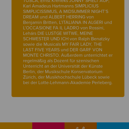
TOSCA, Ernst Kreneks JONNY SPIELT AUF,
Karl Amadeus Hartmanns SIMPLICIUS
SIMPLICISSIMUS, A MIDSUMMER NIGHT’S
DREAM und ALBERT HERRING von
Benjamin Britten, L’ITALIANA IN ALGERI und
L’OCCASIONE FA IL LADRO von Rossini,
Lehárs DIE LUSTGE WITWE, MEINE
SCHWESTER UND ICH von Ralph Benatzky
sowie die Musicals MY FAIR LADY, THE
LAST FIVE YEARS und DER GARF VON
MONTE CHRISTO. Außerdem unterrichtet er
regelmäßig als Dozent für szenischen
Unterricht an der Universität der Künste
Berlin, der Musikschule Konservatorium
Zürich, der Musikhochschule Lübeck sowie
bei der Lotte-Lehmann-Akademie Perleberg.