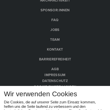
NACHHALTIGKEIT
SPONSOR:INNEN
FAQ
JOBS
TEAM
KONTAKT
BARRIEREFREIHEIT
AGB
IMPRESSUM
DATENSCHUTZ
COOKIE-EINSTELLUNGEN
Wir verwenden Cookies
HINWEISGEBER:INNEN
Die Cookies, die auf unserer Seite zum Einsatz kommen,
© Wachau Kultur Melk 2026
helfen uns die Seite laufend zu verbessern und den