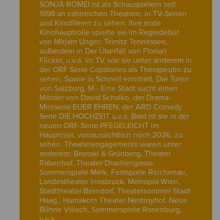
SONJA ROMEI ist als Schauspielern seit
1998 an zahlreichen Theatern, in TV-Serien
und Kinofilmen zu sehen. Ihre erste
Kinohauptrolle spielte sie im Regiedebüt
von Mirjam Unger: Ternitz Tennessee,
außerdem in Der Überfall von Florian
Flicker, u.v.a. Im TV war sie unter anderem in
der ORF Serie Copstories als Therapeutin zu
sehen. Sowie in Schnell ermittelt, Die Toten
von Salzburg, M - Eine Stadt sucht einen
Mörder von David Schalko, der Drama-
Miniserie EUER EHREN, der ARD Comedy
Serie DIE HOCHZEIT u.v.a. Bald ist sie in der
neuen ORF Serie PFEGELEICHT im
Hauptcast, vorraussichtlich noch 2026, zu
sehen. Theaterengagements waren unter
anderem: Bronski & Grünberg, Theater
Rabenhof, Theater Drachengasse,
Sommerspiele Melk, Festspiele Reichenau,
Landestheater Innsbruck, Metropol Wien,
Stadttheater Berndorf, Theatersommer Stadt
Haag,, Hamakom Theater Nestroyhof, Neue
Bühne Villach, Sommerspiele Rosenburg,
u.v.a.