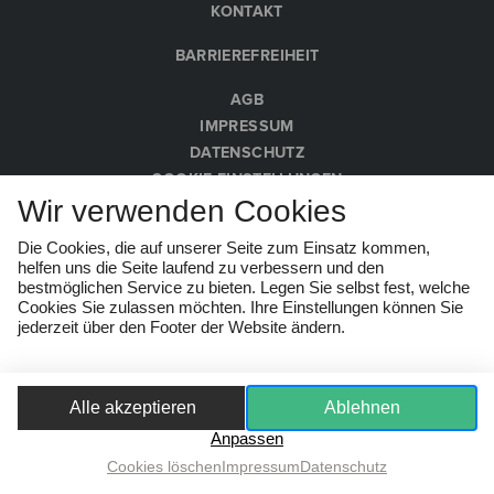
KONTAKT
BARRIEREFREIHEIT
AGB
IMPRESSUM
DATENSCHUTZ
COOKIE-EINSTELLUNGEN
Wir verwenden Cookies
HINWEISGEBER:INNEN
Die Cookies, die auf unserer Seite zum Einsatz kommen,
© Wachau Kultur Melk 2026
helfen uns die Seite laufend zu verbessern und den
bestmöglichen Service zu bieten. Legen Sie selbst fest, welche
Cookies Sie zulassen möchten. Ihre Einstellungen können Sie
jederzeit über den Footer der Website ändern.
Alle akzeptieren
Ablehnen
Anpassen
Cookies löschen
Impressum
Datenschutz