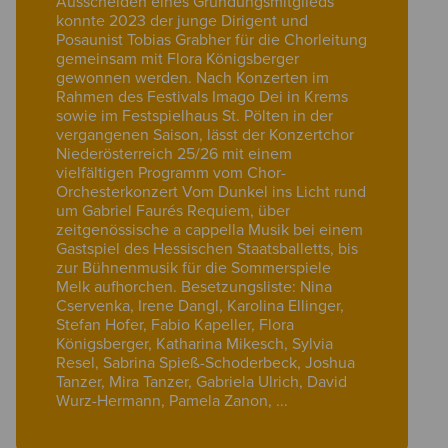
Ausscheiden eines Gründungsmitglieds
konnte 2023 der junge Dirigent und
Posaunist Tobias Grabher für die Chorleitung
gemeinsam mit Flora Königsberger
gewonnen werden. Nach Konzerten im
Rahmen des Festivals Imago Dei in Krems
sowie im Festspielhaus St. Pölten in der
vergangenen Saison, lässt der Konzertchor
Niederösterreich 25/26 mit einem
vielfältigen Programm vom Chor-
Orchesterkonzert Vom Dunkel ins Licht rund
um Gabriel Faurés Requiem, über
zeitgenössische a cappella Musik bei einem
Gastspiel des Hessischen Staatsballetts, bis
zur Bühnenmusik für die Sommerspiele
Melk aufhorchen. Besetzungsliste: Nina
Cservenka, Irene Dangl, Karolina Ellinger,
Stefan Hofer, Fabio Kapeller, Flora
Königsberger, Katharina Mikesch, Sylvia
Resel, Sabrina Spieß-Schoderbeck, Joshua
Tanzer, Mira Tanzer, Gabriela Ulrich, David
Wurz-Hermann, Pamela Zanon, ...