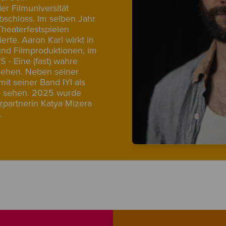
er Filmuniversität
bschloss. Im selben Jahr
Theaterfestspielen
erte. Aaron Karl wirkt in
und Filmproduktionen, im
 - Eine (fast) wahre
sehen. Neben seiner
mit seiner Band IYI als
u sehen. 2025 wurde
zpartnerin Katya Mizera
.