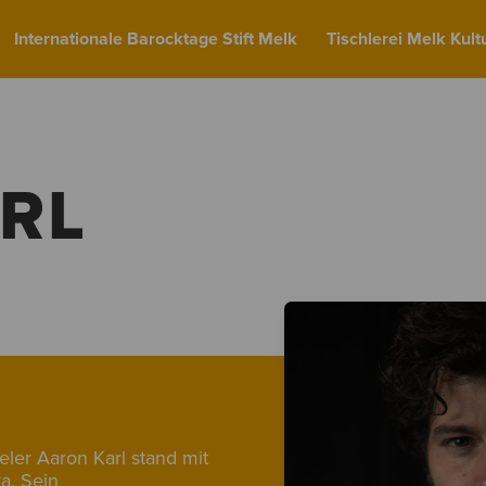
Internationale Barocktage Stift Melk
Tischlerei Melk Kult
RL
ler Aaron Karl stand mit
a. Sein