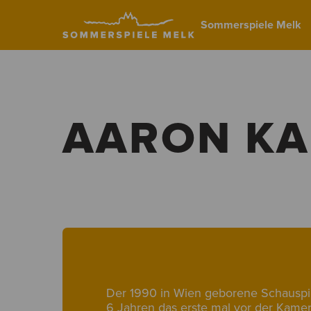
Sommerspiele Melk
AARON KA
Der 1990 in Wien geborene Schauspie
6 Jahren das erste mal vor der Kamer