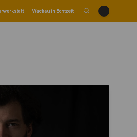
urwerkstatt
Wachau in Echtzeit