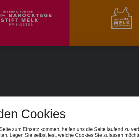
den Cookies
EIT
SPONSOR:INNEN
FAQ
JOBS
TEAM
KONTAKT
BARRIEREFR
TELLUNGEN
HINWEISGEBER:INNEN
 Seite zum Einsatz kommen, helfen uns die Seite laufend zu ve
ten. Legen Sie selbst fest, welche Cookies Sie zulassen möcht