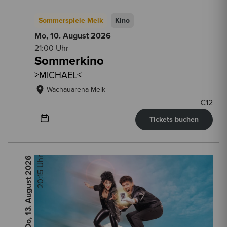
Sommerspiele Melk
Kino
Mo, 10. August
2026
21:00 Uhr
Sommerkino
>MICHAEL<
Wachauarena Melk
€
12
Tickets buchen
2026
20:15 Uhr
Do, 13. August