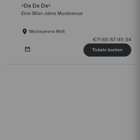
>Da Da Da<
Eine 80er-Jahre Musikrevue
Wachauarena Melk
€
71
|
65
|
57
|
45
|
34
Tickets buchen