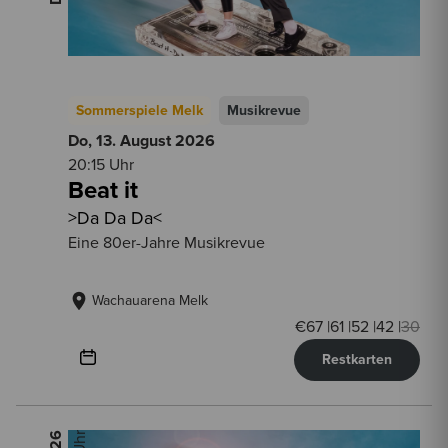
Sommerspiele Melk
Musikrevue
Do, 13. August
2026
20:15 Uhr
Beat it
>Da Da Da<
Eine 80er-Jahre Musikrevue
Wachauarena Melk
€
67
|
61
|
52
|
42
|
30
Restkarten