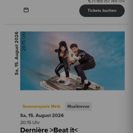
€
71
|
65
|
57
|
45
|
34
Tickets buchen
2026
20:15 Uhr
Sa, 15. August
Sommerspiele Melk
Musikrevue
Sa, 15. August
2026
20:15 Uhr
Dernière >Beat it<