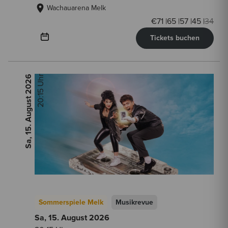
Wachauarena Melk
€
71
|
65
|
57
|
45
|
34
Tickets buchen
2026
20:15 Uhr
Sa, 15. August
Sommerspiele Melk
Musikrevue
Sa, 15. August
2026