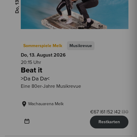
Sommerspiele Melk
Musikrevue
Do, 13. August
2026
20:15 Uhr
Beat it
>Da Da Da<
Eine 80er-Jahre Musikrevue
Wachauarena Melk
€
67
|
61
|
52
|
42
|
30
Restkarten