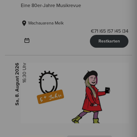
Eine 80er-Jahre Musikrevue
Wachauarena Melk
€
71
|
65
|
57
|
45
|
34
Restkarten
2026
16:30 Uhr
Sa, 8. August