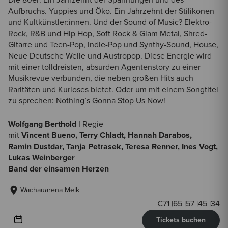
Die 80er: Ein Jahrzehnt der Spannungen und des
Aufbruchs. Yuppies und Öko. Ein Jahrzehnt der Stilikonen
und Kultkünstler:innen. Und der Sound of Music? Elektro-
Rock, R&B und Hip Hop, Soft Rock & Glam Metal, Shred-
Gitarre und Teen-Pop, Indie-Pop und Synthy-Sound, House,
Neue Deutsche Welle und Austropop. Diese Energie wird
mit einer tolldreisten, absurden Agentenstory zu einer
Musikrevue verbunden, die neben großen Hits auch
Raritäten und Kurioses bietet. Oder um mit einem Songtitel
zu sprechen: Nothing’s Gonna Stop Us Now!
Wolfgang Berthold
I Regie
mit
Vincent Bueno, Terry Chladt, Hannah Darabos,
Ramin Dustdar, Tanja Petrasek, Teresa Renner, Ines Vogt,
Lukas Weinberger
Band der einsamen Herzen
Wachauarena Melk
€
71
|
65
|
57
|
45
|
34
Tickets buchen