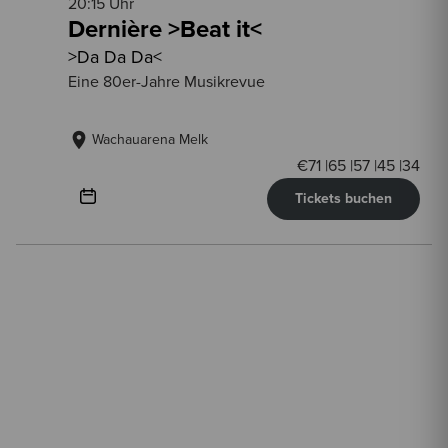
20:15 Uhr
Dernière >Beat it<
>Da Da Da<
Eine 80er-Jahre Musikrevue
Wachauarena Melk
€
71
|
65
|
57
|
45
|
34
Tickets buchen