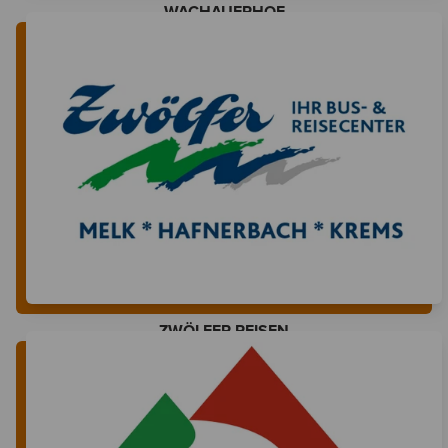
WACHAUERHOF
ZWÖLFER REISEN