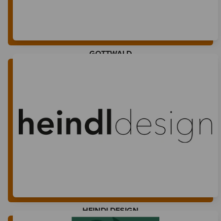
GOTTWALD
HEINDLDESIGN