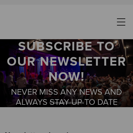
SUBSCRIBE TO
OUR NEWSLETTER
NOW!
NEVER MISS ANY NEWS AND
ALWAYS STAY UP TO DATE
© Daniela Matejschek