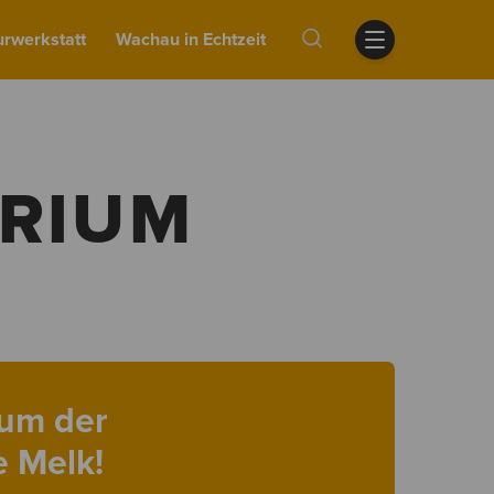
urwerkstatt
Wachau in Echtzeit
ERIUM
kum der
 Melk!