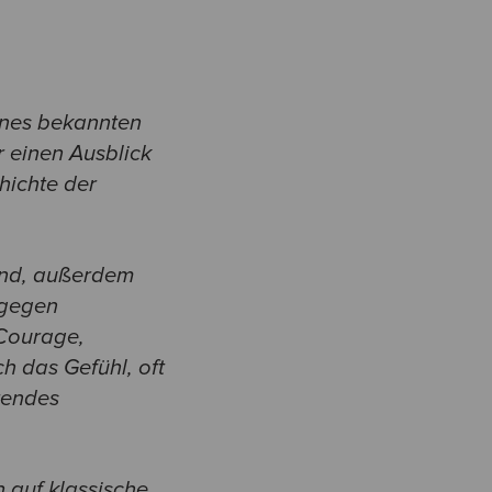
ines bekannten
r einen Ausblick
hichte der
and, außerdem
 gegen
)Courage,
h das Gefühl, oft
rendes
 auf klassische