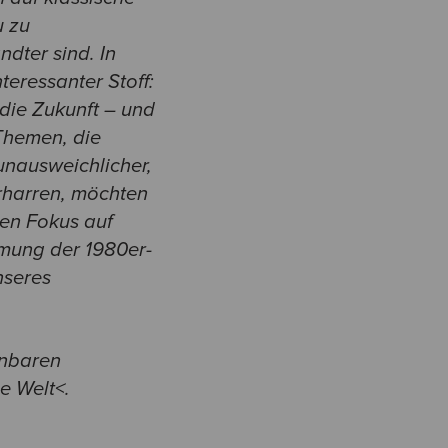
u zu
ndter sind. In
teressanter Stoff:
 die Zukunft – und
 Themen, die
 unausweichlicher,
erharren, möchten
den Fokus auf
mmung der 1980er-
nseres
inbaren
e Welt<.