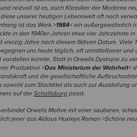
und reizvoll ist es, auch Klassiker der Moderne ne
a diese unserer heutigen Lebenswelt oft noch verwa
hang ist das Werk >
1984
< ein außergewöhnlich in
ckte in den 1940er-Jahren etwa vier Jahrzehnte in
d vierzig Jahre nach diesem fiktiven Datum. Viele
 begegnen uns heute täglich, oft unmittelbarer und
l vorstellen konnte. Statt in Orwells Dystopie zu v
erer Produktion >
Das Ministerium der Wahrheit
< 
andskraft und die gesellschaftliche Aufbruchssti
 sowohl zum Stücktitel als auch zur Ausstellung u
ners auf der
Schallaburg
passt.
verbindet Orwells Motive mit einer sauberen, sche
nlich jener aus Aldous Huxleys Roman >Schöne neu