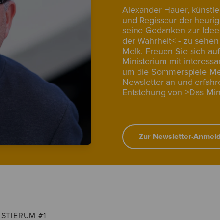
Alexander Hauer, künstle
und Regisseur der heurige
seine Gedanken zur Idee
der Wahrheit< - zu sehen
Melk. Freuen Sie sich au
Ministerium mit interess
um die Sommerspiele Mel
Newsletter an und erfahre
Entstehung von >Das Mini
Zur Newsletter-Anmel
ISTIERUM #1