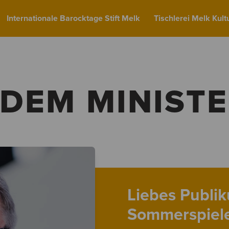
Internationale Barocktage Stift Melk
Tischlerei Melk Kult
 DEM MINIST
Liebes Publi
Sommerspiele