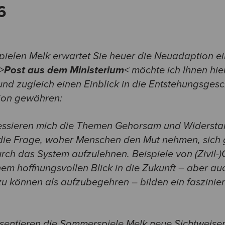
6
ielen Melk erwartet Sie heuer die Neuadaption e
>
Post aus dem Ministerium
< möchte ich Ihnen hie
d zugleich einen Einblick in die Entstehungsgesc
tion gewähren:
ressieren mich die Themen Gehorsam und Widerst
 die Frage, woher Menschen den Mut nehmen, sich
ch das System aufzulehnen. Beispiele von (Zivil-
em hoffnungsvollen Blick in die Zukunft – aber auc
zu können als aufzubegehren – bilden ein faszinie
sentieren die Sommerspiele Melk neue Sichtweisen