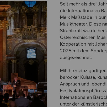
Seit mehr als drei Ja
die Internationalen Ba
Melk Maßstäbe in pun
Musiktheater. Diese n
Strahlkraft wurde heu
Österreichischen Musi
Kooperation mit Joha
2025 mit dem Sonderp
ausgezeichnet.
Mit ihrer einzigartige
barocker Kulisse, kün
Anspruch und lebendi
Festivalatmosphäre zä
Internationalen Barock
unter der künstlerisch