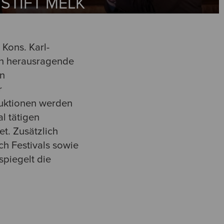
STIFT MELK
 Kons. Karl-
en herausragende
en
r
duktionen werden
l tätigen
t. Zusätzlich
h Festivals sowie
spiegelt die