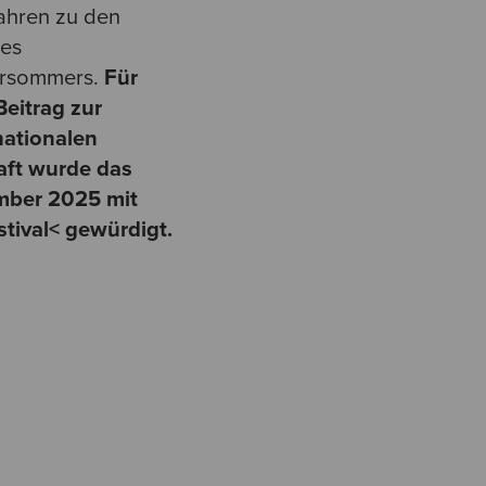
ahren zu den
es
tursommers.
Für
Beitrag zur
nationalen
aft wurde das
ember 2025 mit
tival< gewürdigt.