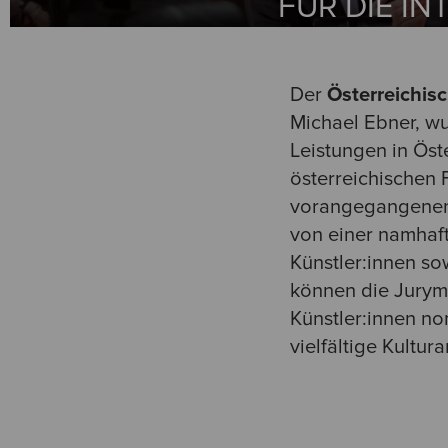
FÜR DIE I
Der
Österreichis
Michael Ebner, w
Leistungen in Ös
österreichischen 
vorangegangenen 
von einer namhaft
Künstler:innen so
können die Jurym
Künstler:innen no
vielfältige Kultur