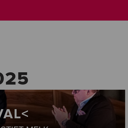
025
VAL<