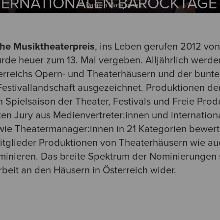
NTERNATIONALEN BAROCKTAGE 
© Daniela Matejschek
che Musiktheaterpreis
, ins Leben gerufen 2012 von
urde heuer zum 13. Mal vergeben. Alljährlich werd
terreichs Opern- und Theaterhäusern und der bunt
Festivallandschaft ausgezeichnet. Produktionen de
Spielsaison der Theater, Festivals und Freie Pro
en Jury aus Medienvertreter:innen und internationa
wie Theatermanager:innen in 21 Kategorien bewerte
itglieder Produktionen von Theaterhäusern wie auc
minieren. Das breite Spektrum der Nominierungen 
arbeit an den Häusern in Österreich wider.