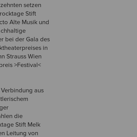
hrzehnten setzen
rocktage Stift
cto Alte Musik und
achhaltige
er bei der Gala des
ktheaterpreises in
nn Strauss Wien
reis >Festival<
n Verbindung aus
stlerischem
ger
hlen die
tage Stift Melk
en Leitung von